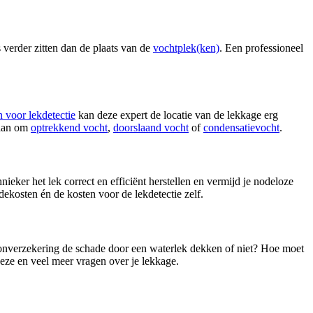
 verder zitten dan de plaats van de
vochtplek(ken)
. Een professioneel
 voor lekdetectie
kan deze expert de locatie van de lekkage erg
gaan om
optrekkend vocht
,
doorslaand vocht
of
condensatievocht
.
eker het lek correct en efficiënt herstellen en vermijd je nodeloze
dekosten én de kosten voor de lekdetectie zelf.
woonverzekering de schade door een waterlek dekken of niet? Hoe moet
deze en veel meer vragen over je lekkage.