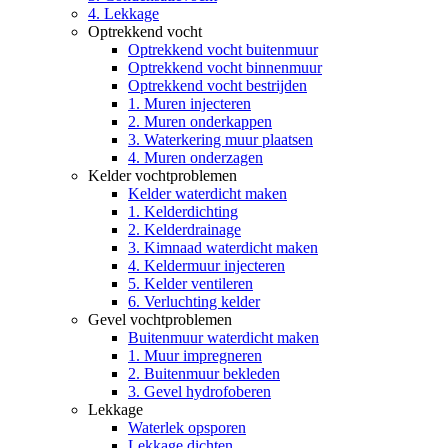
4. Lekkage
Optrekkend vocht
Optrekkend vocht buitenmuur
Optrekkend vocht binnenmuur
Optrekkend vocht bestrijden
1. Muren injecteren
2. Muren onderkappen
3. Waterkering muur plaatsen
4. Muren onderzagen
Kelder vochtproblemen
Kelder waterdicht maken
1. Kelderdichting
2. Kelderdrainage
3. Kimnaad waterdicht maken
4. Keldermuur injecteren
5. Kelder ventileren
6. Verluchting kelder
Gevel vochtproblemen
Buitenmuur waterdicht maken
1. Muur impregneren
2. Buitenmuur bekleden
3. Gevel hydrofoberen
Lekkage
Waterlek opsporen
Lekkage dichten