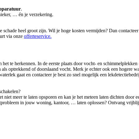
pparatuur
.
ieker, … én je verzekering.
de schade heel groot zijn. Wil je hoge kosten vermijden? Dan contacteer 
uurt via onze
offerteservice.
m het te herkennen. In de eerste plaats door vocht- en schimmelplekken 
ls optrekkend of doorslaand vocht. Merk je echter ook een hogere water
aterlek gaat en contacteer je best zo snel mogelijk een lekdetectiebedrij
 schakelen?
 het niet meer te laten opsporen en kan je het meteen laten dichten door
htprobleem in jouw woning, kantoor, … laten oplossen? Ontvang vrijbli