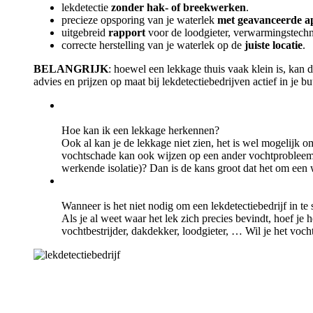
lekdetectie
zonder hak- of breekwerken
.
precieze opsporing van je waterlek
met geavanceerde a
uitgebreid
rapport
voor de loodgieter, verwarmingstechn
correcte herstelling van je waterlek op de
juiste locatie
.
BELANGRIJK
: hoewel een lekkage thuis vaak klein is, kan 
advies en prijzen op maat bij lekdetectiebedrijven actief in je b
Hoe kan ik een lekkage herkennen?
Ook al kan je de lekkage niet zien, het is wel mogelijk o
vochtschade kan ook wijzen op een ander vochtprobleem a
werkende isolatie)? Dan is de kans groot dat het om een w
Wanneer is het niet nodig om een lekdetectiebedrijf in te
Als je al weet waar het lek zich precies bevindt, hoef je
vochtbestrijder, dakdekker, loodgieter, … Wil je het voc