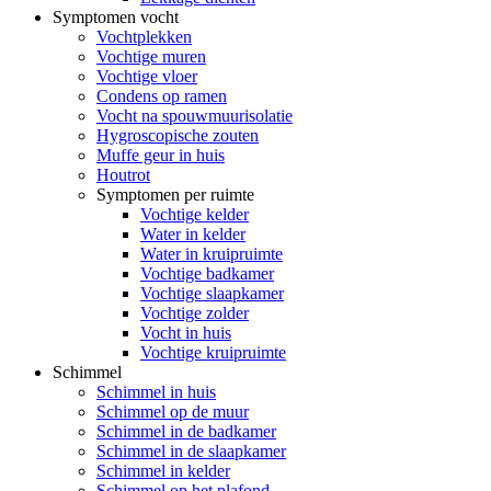
Symptomen vocht
Vochtplekken
Vochtige muren
Vochtige vloer
Condens op ramen
Vocht na spouwmuurisolatie
Hygroscopische zouten
Muffe geur in huis
Houtrot
Symptomen per ruimte
Vochtige kelder
Water in kelder
Water in kruipruimte
Vochtige badkamer
Vochtige slaapkamer
Vochtige zolder
Vocht in huis
Vochtige kruipruimte
Schimmel
Schimmel in huis
Schimmel op de muur
Schimmel in de badkamer
Schimmel in de slaapkamer
Schimmel in kelder
Schimmel op het plafond