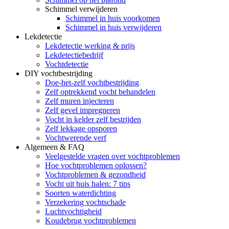
Schimmel verwijderen
Schimmel in huis voorkomen
Schimmel in huis verwijderen
Lekdetectie
Lekdetectie werking & prijs
Lekdetectiebedrijf
Vochtdetectie
DIY vochtbestrijding
Doe-het-zelf vochtbestrijding
Zelf optrekkend vocht behandelen
Zelf muren injecteren
Zelf gevel impregneren
Vocht in kelder zelf bestrijden
Zelf lekkage opsporen
Vochtwerende verf
Algemeen & FAQ
Veelgestelde vragen over vochtproblemen
Hoe vochtproblemen oplossen?
Vochtproblemen & gezondheid
Vocht uit huis halen: 7 tips
Soorten waterdichting
Verzekering vochtschade
Luchtvochtigheid
Koudebrug vochtproblemen