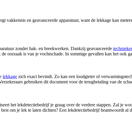
ergt vakkennis en geavanceerde apparatuur, want de lekkage kan meters
 apparatuur zonder hak- en breekwerken. Dankzij geavanceerde
technieken
jk de oorzaak is van je vochtschade. In sommige gevallen kan het ook 
de
lekkage
zich exact bevindt. Zo kan een loodgieter of verwarmingstechni
. Verzekeraars gebruiken dit document voor de terugbetaling van de scha
eert het lekdetectiebedrijf je graag over de verdere stappen. Zal je 
est om je lek te laten dichten? Een lekdetectiebedrijf beantwoordt al 